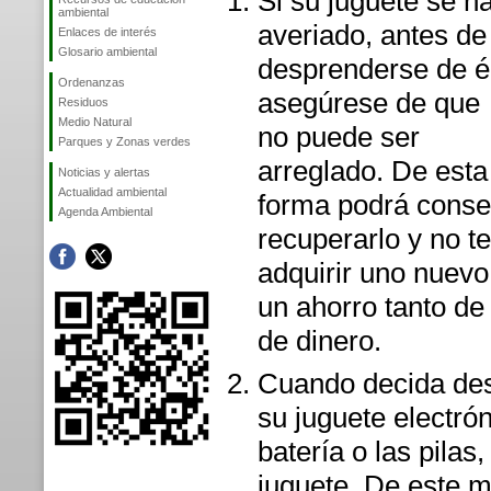
Si su juguete se h
ambiental
averiado, antes de
Enlaces de interés
Glosario ambiental
desprenderse de é
Ordenanzas
asegúrese de que
Residuos
Medio Natural
no puede ser
Parques y Zonas verdes
arreglado. De esta
Noticias y alertas
Actualidad ambiental
forma podrá conse
Agenda Ambiental
recuperarlo y no t
adquirir uno nuev
un ahorro tanto d
de dinero.
Cuando decida de
su juguete electrón
batería o las pilas
juguete. De este m