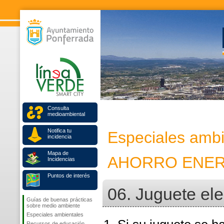
Consulta
medioambiental
Notifica tu
Especiales ambi
incidencia
Mapa de
AHORRO ENER
Incidencias
Puntos de interés
06. Juguete ele
Guías de buenas prácticas
sobre medio ambiente
Especiales ambientales
Recursos de educación