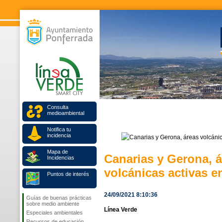
Consulta
medioambiental
Notifica tu
incidencia
Mapa de
Canarias y Gerona, 
Incidencias
volcánicas activas 
Puntos de interés
24/09/2021 8:10:36
Guías de buenas prácticas
sobre medio ambiente
Línea Verde
Especiales ambientales
Recursos de educación