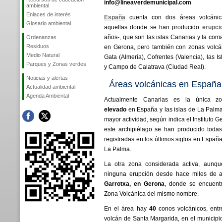
info@lineaverdemunicipal.com
ambiental
Enlaces de interés
España
cuenta con dos áreas volcánica
Glosario ambiental
aquellas donde se han producido
erupci
años-, que son las islas Canarias y la com
Ordenanzas
Residuos
en Gerona, pero también con zonas volcá
Medio Natural
Gata (Almería), Cofrentes (Valencia), las I
Parques y Zonas verdes
y Campo de Calatrava (Ciudad Real).
Noticias y alertas
Áreas volcánicas en España
Actualidad ambiental
Agenda Ambiental
Actualmente Canarias es la única z
elevado
en España y las islas de La Palma,
mayor actividad, según indica el Instituto 
este archipiélago se han producido todas
registradas en los últimos siglos en España,
La Palma.
La otra zona considerada activa, aunqu
ninguna erupción desde hace miles de a
Garrotxa, e
n Gerona
, donde se encuentr
Zona Volcánica del mismo nombre.
En el área hay
40
conos volcánicos, entr
volcán de Santa Margarida, en el municipi