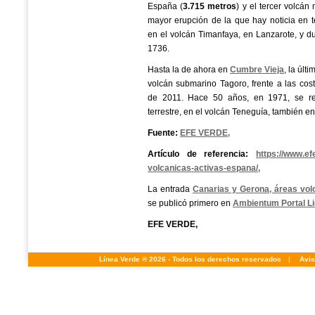
España (
3.715 metros
) y el tercer volcá
mayor erupción de la que hay noticia en te
en el volcán Timanfaya, en Lanzarote, y du
1736.
Hasta la de ahora en
Cumbre Vieja
, la últ
volcán submarino Tagoro, frente a las cost
de 2011. Hace 50 años, en 1971, se regi
terrestre, en el volcán Teneguía, también e
Fuente:
EFE VERDE,
Artículo de referencia:
https://www.ef
volcanicas-activas-espana/,
La entrada
Canarias y Gerona, áreas vol
se publicó primero en
Ambientum Portal L
EFE VERDE,
Línea Verde ® 2026 - Todos los derechos reservados
|
Avis