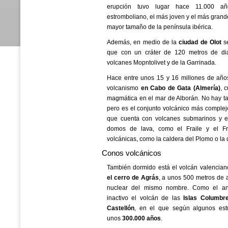
erupción tuvo lugar hace 11.000 añ
estromboliano, el más joven y el más grand
mayor tamaño de la península ibérica.
Además, en medio de la
ciudad de Olot
se
que con un cráter de 120 metros de diá
volcanes Mopntolivet y de la Garrinada.
Hace entre unos 15 y 16 millones de año
volcanismo
en Cabo de Gata (Almería)
, 
magmática en el mar de Alborán. No hay t
pero es el conjunto volcánico más complejo
que cuenta con volcanes submarinos y en
domos de lava, como el Fraile y el Fra
volcánicas, como la caldera del Plomo o l
Conos volcánicos
También dormido está el volcán valencia
el cerro de Agrás
, a unos 500 metros de al
nuclear del mismo nombre. Como el ant
inactivo el volcán de las
Islas Columbre
Castellón
, en el que según algunos est
unos
300.000 años
.