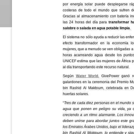
por energía solar puede desplegarse rá
costeras de todo el mundo que sufren d
Gracias al almacenamiento con batería in
las 24 horas del día para
transformar ha
salobre o salada en agua potable limpia
.
El sistema no sólo ayuda a reducir las enf
efecto transformador en la economía lo
mujeres, que a menudo se ven obligadas a 
horas acarreando agua desde los punto
UNICEF estima que las mujeres de África 
al día transportando este recurso natural.
Según
Water World
, GivePower ganó r
galardones en la ceremonia del Premio 
bin Rashid Al Maktoum, celebrada en Du
huertas solares.
“
Tres de cada diez personas en el mundo s
agua que ponen en peligro su vida, ya q
creciendo a un ritmo alarmante. Los inno
deben unirse para abordar juntos este gr
los Emiratos Árabes Unidos, bajo el lider
bin Rashid Al Moktoum, lo entiende y sig