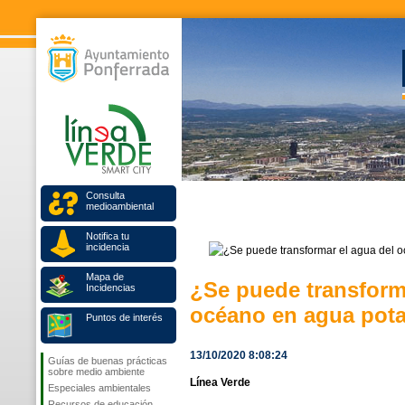
Consulta
medioambiental
Notifica tu
incidencia
Mapa de
¿Se puede transform
Incidencias
océano en agua pot
Puntos de interés
13/10/2020 8:08:24
Guías de buenas prácticas
sobre medio ambiente
Línea Verde
Especiales ambientales
Recursos de educación