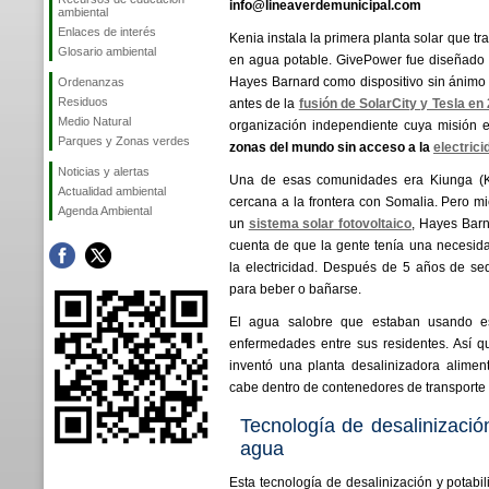
info@lineaverdemunicipal.com
ambiental
Enlaces de interés
Kenia instala la primera planta solar que t
Glosario ambiental
en agua potable. GivePower fue diseñado
Hayes Barnard como dispositivo sin ánimo d
Ordenanzas
Residuos
antes de la
fusión de SolarCity y Tesla en
Medio Natural
organización independiente cuya misión 
Parques y Zonas verdes
zonas del mundo sin acceso a la
electrici
Noticias y alertas
Una de esas comunidades era Kiunga (K
Actualidad ambiental
cercana a la frontera con Somalia. Pero mi
Agenda Ambiental
un
sistema solar fotovoltaico
, Hayes Barn
cuenta de que la gente tenía una necesi
la electricidad. Después de 5 años de se
para beber o bañarse.
El agua salobre que estaban usando es
enfermedades entre sus residentes. Así 
inventó una planta desalinizadora alimen
cabe dentro de contenedores de transporte 
Tecnología de desalinización
agua
Esta tecnología de desalinización y potabi