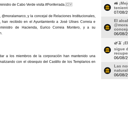
🚜 ¡Mej
ministro de Cabo Verde visita #Ponferrada.🇨🇻
tenient
07/08/
, @moralamarco, y la concejal de Relaciones Institucionales,
El alca
, han recibido en el Ayuntamiento a José Ulises Correia e
@moral
l ministro de Hacienda, Eurico Correia Montero, y a su
conceja
n.
06/08/
🌿🫒 ¡E
sigue 
recuper
dar a los miembros de la corporación han mantenido una
06/08/
inalizando con el obsequio del Castillo de los Templarios en
Las no
natura
06/08/