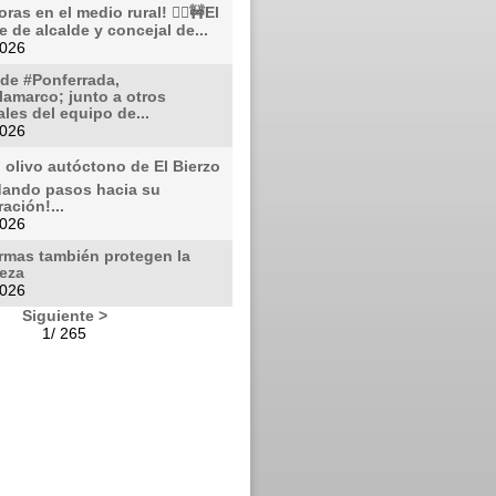
oras en el medio rural! 👷‍♂️🚧El
e de alcalde y concejal de...
2026
lde #Ponferrada,
amarco; junto a otros
les del equipo de...
2026
l olivo autóctono de El Bierzo
dando pasos hacia su
ación!...
2026
rmas también protegen la
leza
2026
Siguiente >
1/ 265