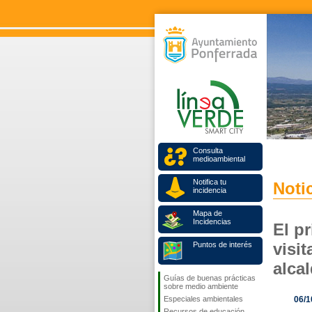
Consulta
medioambiental
Notifica tu
Notic
incidencia
Mapa de
Incidencias
El p
visi
Puntos de interés
alcal
Guías de buenas prácticas
sobre medio ambiente
Especiales ambientales
06/1
Recursos de educación