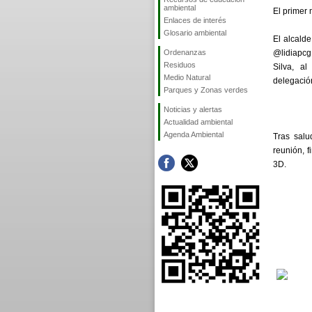
ambiental
El primer 
Enlaces de interés
Glosario ambiental
El alcalde
Ordenanzas
@lidiapcg
Residuos
Silva, a
Medio Natural
delegació
Parques y Zonas verdes
Noticias y alertas
Actualidad ambiental
Agenda Ambiental
Tras salu
reunión, f
3D.