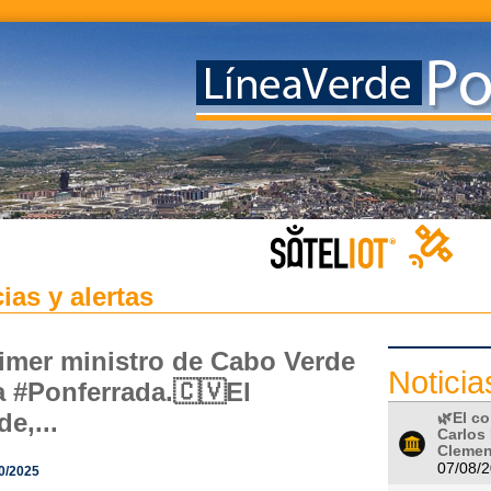
ias y alertas
rimer ministro de Cabo Verde
Noticia
ta #Ponferrada.🇨🇻El
de,...
🌿El c
Carlos
Clement
07/08/
0/2025