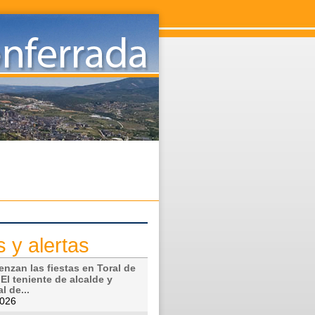
s y alertas
nzan las fiestas en Toral de
l teniente de alcalde y
l de...
2026