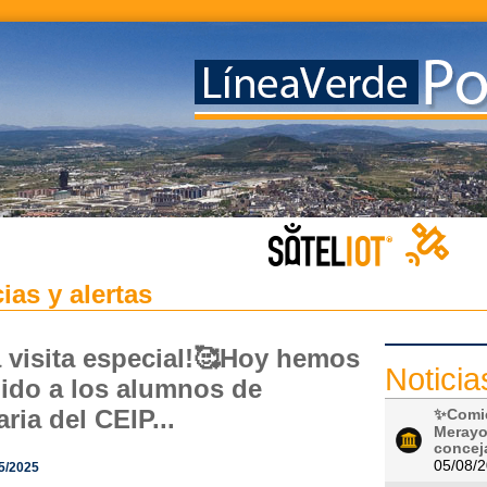
ias y alertas
a visita especial!🥰Hoy hemos
Noticia
bido a los alumnos de
ria del CEIP...
✨Comie
MerayoE
conceja
05/08/
5/2025