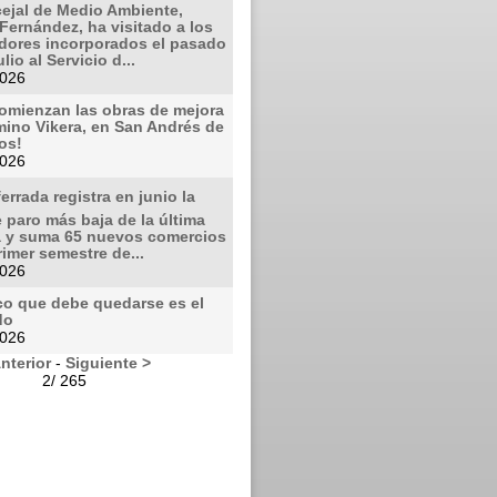
cejal de Medio Ambiente,
Fernández, ha visitado a los
adores incorporados el pasado
lio al Servicio d...
2026
Comienzan las obras de mejora
mino Vikera, en San Andrés de
os!
2026
errada registra en junio la
e paro más baja de la última
 y suma 65 nuevos comercios
rimer semestre de...
2026
co que debe quedarse es el
do
2026
nterior
-
Siguiente >
2/ 265