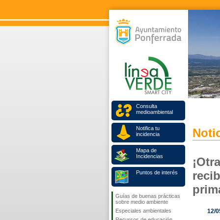
Consulta
medioambiental
Notifica tu
Notic
incidencia
Mapa de
Incidencias
¡Otr
reci
Puntos de interés
prima
Guías de buenas prácticas
sobre medio ambiente
Especiales ambientales
12/0
Recursos de educación