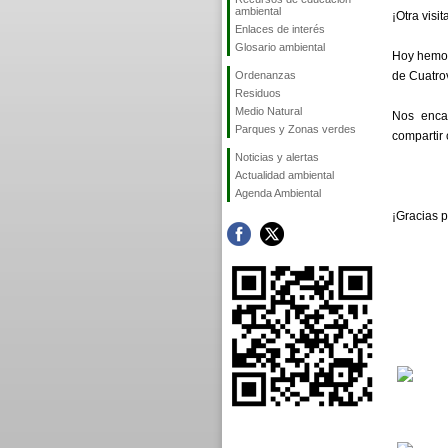
ambiental
¡Otra visit
Enlaces de interés
Glosario ambiental
Hoy hemos
Ordenanzas
de Cuatro
Residuos
Medio Natural
Nos encan
Parques y Zonas verdes
compartir 
Noticias y alertas
Actualidad ambiental
Agenda Ambiental
¡Gracias p