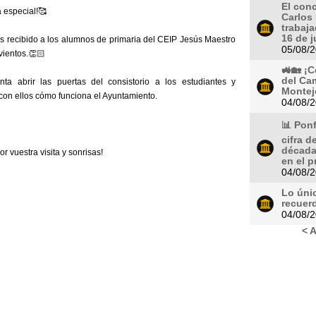
El con
a especial!🥰
Carlos 
trabaj
16 de ju
 recibido a los alumnos de primaria del CEIP Jesús Maestro
05/08/
vientos.👏🏻
🚜🏡 ¡
del Ca
ta abrir las puertas del consistorio a los estudiantes y
Montej
con ellos cómo funciona el Ayuntamiento.
04/08/
📊 Ponf
cifra d
década
or vuestra visita y sonrisas!
en el p
04/08/
Lo úni
recuer
04/08/
< A